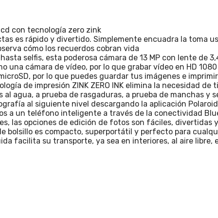
lcd con tecnología zero zink
s es rápido y divertido. Simplemente encuadra la toma usan
observa cómo los recuerdos cobran vida
ta selfis, esta poderosa cámara de 13 MP con lente de 3,4
mo una cámara de vídeo, por lo que grabar vídeo en HD 1080
icroSD, por lo que puedes guardar tus imágenes e imprimir
ía de impresión ZINK ZERO INK elimina la necesidad de tin
tes al agua, a prueba de rasgaduras, a prueba de manchas y s
afía al siguiente nivel descargando la aplicación Polaroid
s a un teléfono inteligente a través de la conectividad Bl
es, las opciones de edición de fotos son fáciles, divertidas 
e bolsillo es compacto, superportátil y perfecto para cualqu
 facilita su transporte, ya sea en interiores, al aire libre,