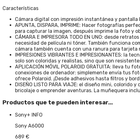
Características
Cámara digital con impresión instantánea y pantalla 
APUNTA, DISPARA, IMPRIME: Hacer fotografías perfecta
para capturar la imagen, después imprime la foto y 
CÁMARA E IMPRESORA TODO EN UNO: desde retratos has
necesidad de película ni tóner. También funciona co
cámara también cuenta con una ranura para tarjeta m
IMPRESIONES VIBRANTES E IMPRESIONANTES: la tecnolog
solo son coloridas y realistas, sino que son resisten
APLICACIÓN MÓVIL POLAROID GRATUITA: lleva tu fotogr
conexiones de ordenador: simplemente envía tus foto
ofrece Polaroid. ¡Desde adhesivos hasta filtros y bord
DISEÑO LISTO PARA VIAJE: el diseño mini, colorido y d
bricolaje o emprender aventuras. La muñequera incluida
Productos que te pueden interesar...
Sony
+ INFO
Sony A6000
689
€