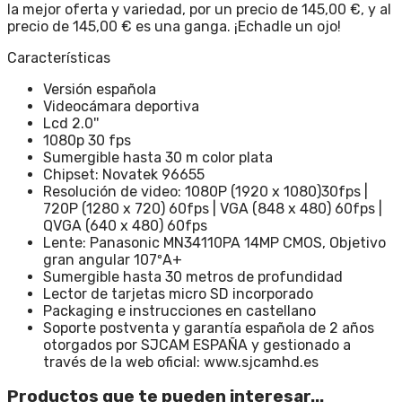
la mejor oferta y variedad, por un precio de 145,00 €, y al
precio de 145,00 € es una ganga. ¡Echadle un ojo!
Características
Versión española
Videocámara deportiva
Lcd 2.0''
1080p 30 fps
Sumergible hasta 30 m color plata
Chipset: Novatek 96655
Resolución de video: 1080P (1920 x 1080)30fps |
720P (1280 x 720) 60fps | VGA (848 x 480) 60fps |
QVGA (640 x 480) 60fps
Lente: Panasonic MN34110PA 14MP CMOS, Objetivo
gran angular 107ºA+
Sumergible hasta 30 metros de profundidad
Lector de tarjetas micro SD incorporado
Packaging e instrucciones en castellano
Soporte postventa y garantía española de 2 años
otorgados por SJCAM ESPAÑA y gestionado a
través de la web oficial: www.sjcamhd.es
Productos que te pueden interesar...