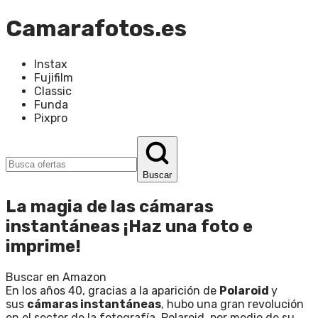
Camarafotos.es
Instax
Fujifilm
Classic
Funda
Pixpro
Buscar
La magia de las cámaras
instantáneas ¡Haz una foto e
imprime!
Buscar en Amazon
En los años 40, gracias a la aparición de
Polaroid
y
sus
cámaras instantáneas
, hubo una gran revolución
en el sector de la fotografía.
Polaroid, por medio de su